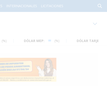
ES
INTERNACIONALES
LICITACIONES
oy en
Rafaela
ver clima
DÓLAR MEP:
(%)
DÓLAR TARJETA:
(%
Mín
/
Máx
Humedad
Presión