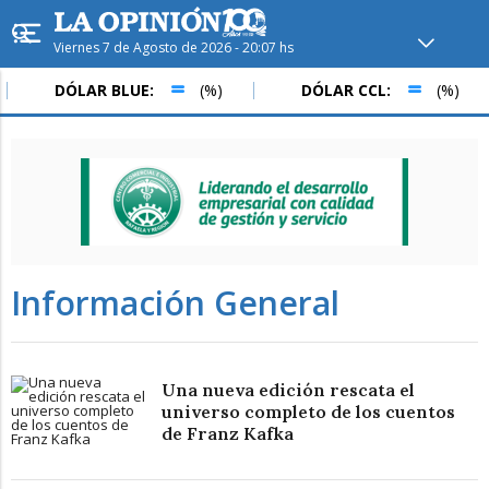
Viernes 7 de Agosto de 2026 - 20:07 hs
Hoy en
Rafaela
ver clima
DÓLAR BLUE:
(%)
DÓLAR CCL:
(%)
Mín
/
Máx
Humedad
Presión
Información General
Una nueva edición rescata el
universo completo de los cuentos
de Franz Kafka
Sáb
Dom
Lun