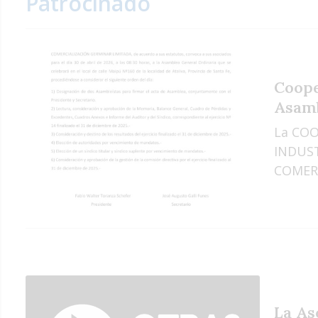
Patrocinado
Coope
Asamb
La COO
INDUS
COMERC
La As