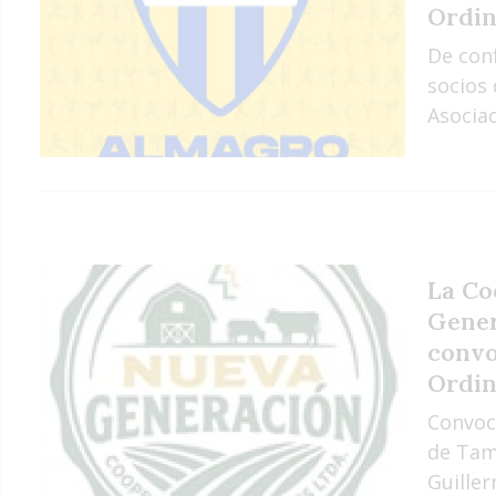
Ordin
De con
socios 
Asociaci
La Co
Gener
convo
Ordin
Convoc
de Tam
Guiller