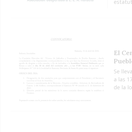
estatut
El Ce
Puebl
Se llev
a las 1
de la l