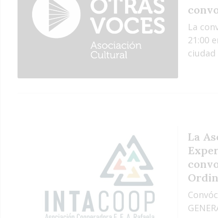
convo
La conv
21:00 e
ciudad 
La As
Exper
convo
Ordin
Convóc
GENERA