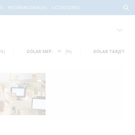
ES
INTERNACIONALES
LICITACIONES
oy en
Rafaela
ver clima
DÓLAR MEP:
(%)
DÓLAR TARJETA:
(%)
Mín
/
Máx
Humedad
Presión