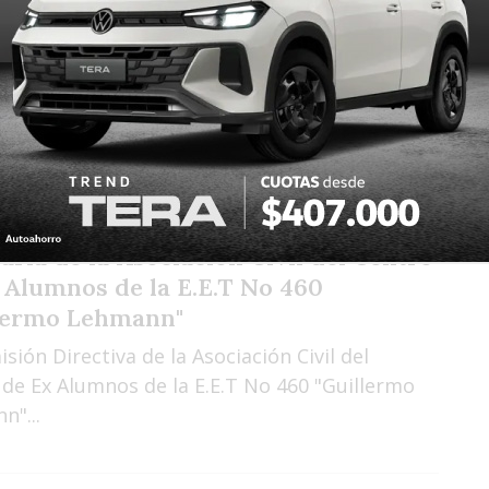
en el SUM de la Comuna de Presidente Roca.
catoria a Asamblea General
aria de la Asociación Civil del Centro
 Alumnos de la E.E.T No 460
lermo Lehmann"
sión Directiva de la Asociación Civil del
 de Ex Alumnos de la E.E.T No 460 "Guillermo
n"...