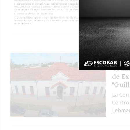
20:00 
Convo
Ordin
de Ex
"Guil
La Comi
Centro
Lehman