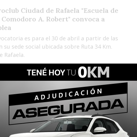
roclub Ciudad de Rafaela "Escuela de
 Comodoro A. Robert" convoca a
blea
ocatoria es para el 30 de abril a partir de las
n su sede social ubicada sobre Ruta 34 Km.
e Rafaela.
ra Presidente Roca Asociación
ral convoca a asamblea
ocatoria es para el 30 de abril a partir de las