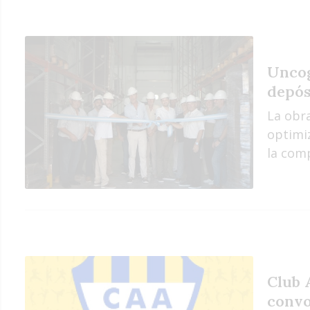
Uncog
depós
La obr
optimiz
la com
Club 
convo