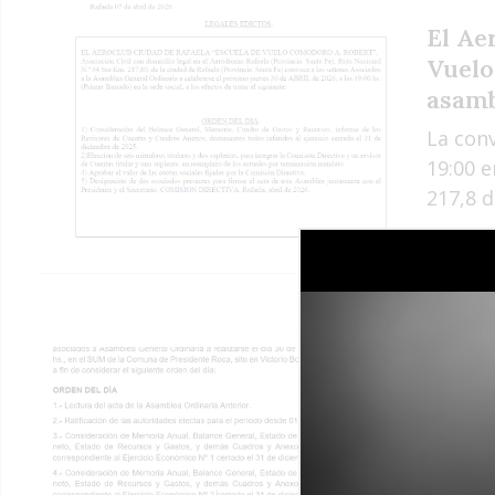
El Ae
Vuelo
asam
La conv
19:00 e
217,8 d
Cultu
Cultu
La conv