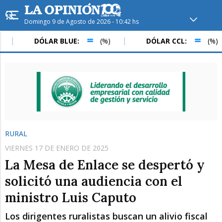
Domingo 9 de Agosto de 2026 - 10:42 hs
Hoy en
Rafaela
ver clima
DÓLAR BLUE:
(%)
DÓLAR CCL:
(%)
Mín
/
Máx
Humedad
Presión
RURAL
VIERNES 17 DE ENERO DE 2025
La Mesa de Enlace se despertó y
solicitó una audiencia con el
ministro Luis Caputo
Lun
Mar
Mié
Los dirigentes ruralistas buscan un alivio fiscal