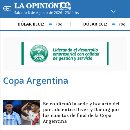
Sábado 8 de Agosto de 2026 - 23:11 hs
Hoy en
Rafaela
ver clima
DÓLAR BLUE:
(%)
DÓLAR CCL:
(%)
Mín
/
Máx
Humedad
Presión
Copa Argentina
Se confirmó la sede y horario del
partido entre River y Racing por
los cuartos de final de la Copa
Dom
Lun
Mar
Argentina