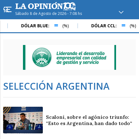
Sábado 8 de Agosto de 2026 - 7:08 hs
Hoy en
Rafaela
ver clima
DÓLAR BLUE:
(%)
DÓLAR CCL:
(%)
Mín
/
Máx
Humedad
Presión
SELECCIÓN ARGENTINA
Scaloni, sobre el agónico triunfo:
“Esto es Argentina, han dado todo“
Dom
Lun
Mar