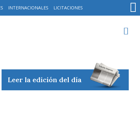
ES
INTERNACIONALES
LICITACIONES
oy en
Rafaela
ver clima
Leer la edición del día
Mín
/
Máx
Humedad
Presión