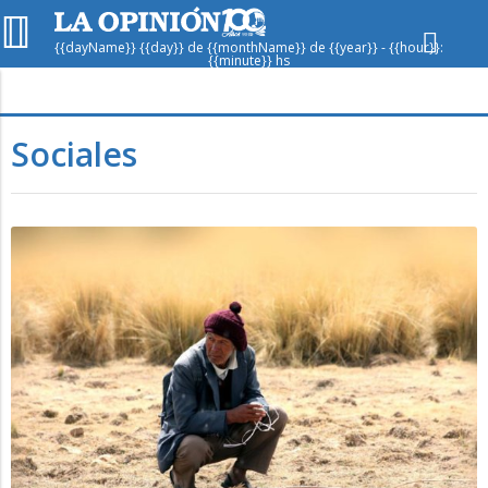
{{dayName}} {{day}} de {{monthName}} de {{year}} - {{hour}}:
{{minute}} hs
Hoy en
Rafaela
ver clima
Sociales
Mín
/
Máx
Humedad
Presión
Vie
Sáb
Dom