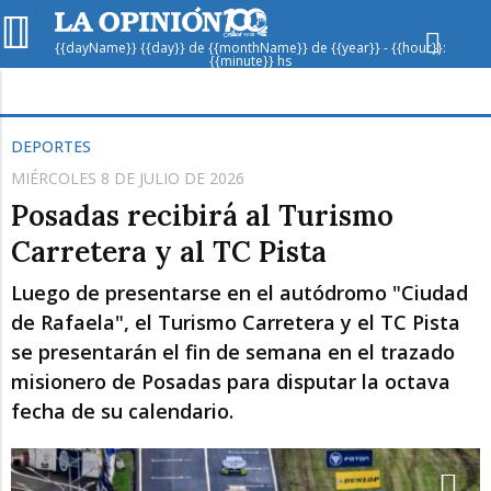
{{dayName}} {{day}} de {{monthName}} de {{year}} - {{hour}}:
{{minute}} hs
Hoy en
Rafaela
ver clima
DEPORTES
MIÉRCOLES 8 DE JULIO DE 2026
Mín
/
Máx
Humedad
Posadas recibirá al Turismo
Presión
Carretera y al TC Pista
Luego de presentarse en el autódromo "Ciudad
de Rafaela", el Turismo Carretera y el TC Pista
se presentarán el fin de semana en el trazado
misionero de Posadas para disputar la octava
fecha de su calendario.
Lun
Mar
Mié