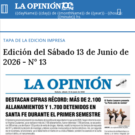
{{dayName}} {{day}} de {{monthName}} de {{year}} - {{hour}}:
{{minute}} hs
Hoy en
Rafaela
ver clima
TAPA DE LA EDICIÓN IMPRESA
Mín
/
Máx
Edición del Sábado 13 de Junio de
Humedad
2026 - N° 13
Presión
Sáb
Dom
Lun