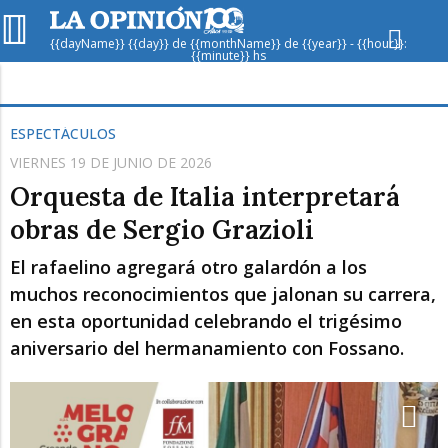
{{dayName}} {{day}} de {{monthName}} de {{year}} - {{hour}}:
{{minute}} hs
Hoy en
Rafaela
ver clima
ESPECTÁCULOS
VIERNES 19 DE JUNIO DE 2026
Mín
/
Máx
Humedad
Orquesta de Italia interpretará
Presión
obras de Sergio Grazioli
El rafaelino agregará otro galardón a los
muchos reconocimientos que jalonan su carrera,
en esta oportunidad celebrando el trigésimo
aniversario del hermanamiento con Fossano.
Dom
Lun
Mar