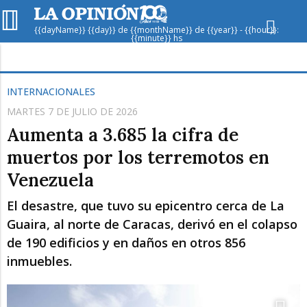
{{dayName}} {{day}} de {{monthName}} de {{year}} - {{hour}}:
{{minute}} hs
Hoy en
Rafaela
ver clima
INTERNACIONALES
MARTES 7 DE JULIO DE 2026
Mín
/
Máx
Humedad
Aumenta a 3.685 la cifra de
Presión
muertos por los terremotos en
Venezuela
El desastre, que tuvo su epicentro cerca de La
Guaira, al norte de Caracas, derivó en el colapso
de 190 edificios y en daños en otros 856
inmuebles.
Vie
Sáb
Dom