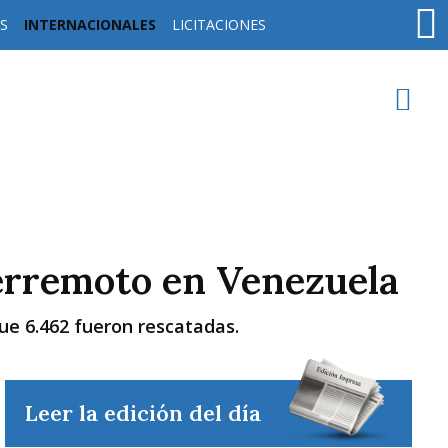
S
INTERNACIONALES
LICITACIONES
oy en
Rafaela
ver clima
Mín
/
Máx
 terremoto en Venezuela
Humedad
Presión
ue 6.462 fueron rescatadas.
Leer la edición del día