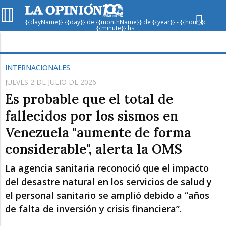
{{dayName}} {{day}} de {{monthName}} de {{year}} - {{hour}}:
{{minute}} hs
Hoy en
Rafaela
ver clima
INTERNACIONALES
JUEVES 2 DE JULIO DE 2026
Mín
/
Máx
Humedad
Es probable que el total de
Presión
fallecidos por los sismos en
Venezuela "aumente de forma
considerable", alerta la OMS
La agencia sanitaria reconoció que el impacto
del desastre natural en los servicios de salud y
el personal sanitario se amplió debido a “años
Jue
Vie
Sáb
de falta de inversión y crisis financiera”.