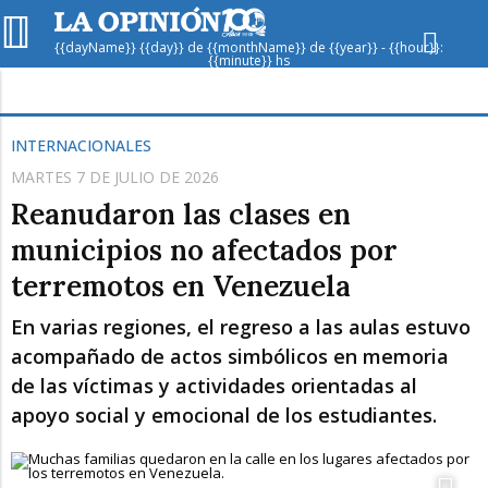
{{dayName}} {{day}} de {{monthName}} de {{year}} - {{hour}}:
{{minute}} hs
Hoy en
Rafaela
ver clima
INTERNACIONALES
MARTES 7 DE JULIO DE 2026
Mín
/
Máx
Humedad
Reanudaron las clases en
Presión
municipios no afectados por
terremotos en Venezuela
En varias regiones, el regreso a las aulas estuvo
acompañado de actos simbólicos en memoria
de las víctimas y actividades orientadas al
apoyo social y emocional de los estudiantes.
Sáb
Dom
Lun