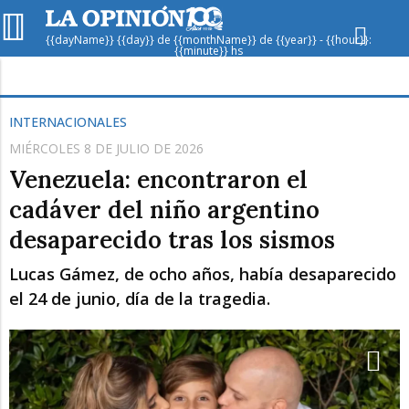
{{dayName}} {{day}} de {{monthName}} de {{year}} - {{hour}}:
{{minute}} hs
Hoy en
Rafaela
ver clima
INTERNACIONALES
MIÉRCOLES 8 DE JULIO DE 2026
Mín
/
Máx
Humedad
Venezuela: encontraron el
Presión
cadáver del niño argentino
desaparecido tras los sismos
Lucas Gámez, de ocho años, había desaparecido
el 24 de junio, día de la tragedia.
Lun
Mar
Mié