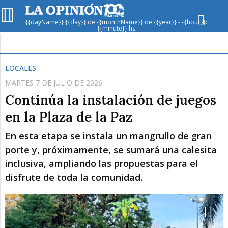
{{dayName}} {{day}} de {{monthName}} de {{year}} - {{hour}}:
{{minute}} hs
Hoy en
Rafaela
ver clima
LOCALES
MARTES 7 DE JULIO DE 2026
Mín
/
Máx
Humedad
Continúa la instalación de juegos
Presión
en la Plaza de la Paz
En esta etapa se instala un mangrullo de gran
porte y, próximamente, se sumará una calesita
inclusiva, ampliando las propuestas para el
disfrute de toda la comunidad.
Vie
Sáb
Dom