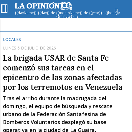
{{dayName}} {{day}} de {{monthName}} de {{year}} - {{hour}}:
{{minute}} hs
Hoy en
Rafaela
ver clima
LOCALES
LUNES 6 DE JULIO DE 2026
Mín
/
Máx
Humedad
La brigada USAR de Santa Fe
Presión
comenzó sus tareas en el
epicentro de las zonas afectadas
por los terremotos en Venezuela
Tras el arribo durante la madrugada del
domingo, el equipo de búsqueda y rescate
urbano de la Federación Santafesina de
Jue
Vie
Sáb
Bomberos Voluntarios desplegó su base
operativa en la ciudad de La Guaira.