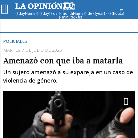
{{dayName}} {{day}} de {{monthName}} de {{year}} - {{hour}}:
{{minute}} hs
Hoy en
Rafaela
ver clima
POLICIALES
MARTES 7 DE JULIO DE 2026
Mín
/
Máx
Humedad
Amenazó con que iba a matarla
Presión
Un sujeto amenazó a su expareja en un caso de
violencia de género.
Dom
Lun
Mar