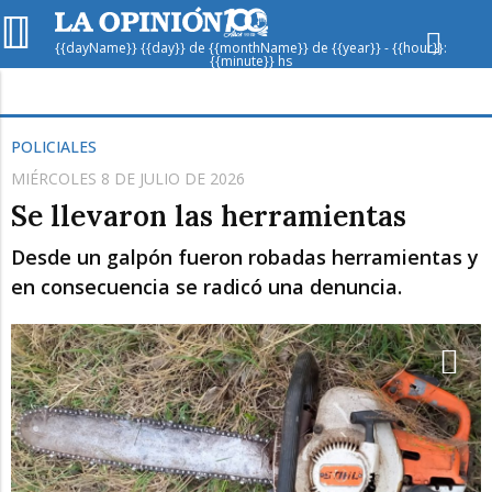
{{dayName}} {{day}} de {{monthName}} de {{year}} - {{hour}}:
{{minute}} hs
Hoy en
Rafaela
ver clima
POLICIALES
MIÉRCOLES 8 DE JULIO DE 2026
Mín
/
Máx
Humedad
Se llevaron las herramientas
Presión
Desde un galpón fueron robadas herramientas y
en consecuencia se radicó una denuncia.
Lun
Mar
Mié