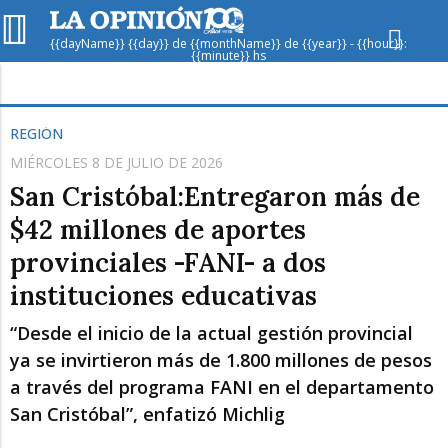
{{dayName}} {{day}} de {{monthName}} de {{year}} - {{hour}}:
{{minute}} hs
Hoy en
Rafaela
ver clima
REGIÓN
MIÉRCOLES 8 DE JULIO DE 2026
Mín
/
Máx
Humedad
San Cristóbal:Entregaron más de
Presión
$42 millones de aportes
provinciales -FANI- a dos
instituciones educativas
“Desde el inicio de la actual gestión provincial
ya se invirtieron más de 1.800 millones de pesos
a través del programa FANI en el departamento
Vie
Sáb
Dom
San Cristóbal”, enfatizó Michlig