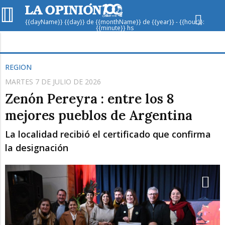
{{dayName}} {{day}} de {{monthName}} de {{year}} - {{hour}}:
{{minute}} hs
Hoy en
Rafaela
ver clima
REGIÓN
MARTES 7 DE JULIO DE 2026
Mín
/
Máx
Humedad
Zenón Pereyra : entre los 8
Presión
mejores pueblos de Argentina
La localidad recibió el certificado que confirma
la designación
Sáb
Dom
Lun