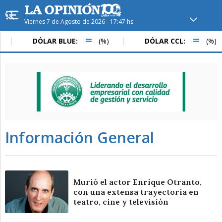
Viernes 7 de Agosto de 2026 - 17:47 hs
Hoy en
Rafaela
ver clima
DÓLAR BLUE:
(%)
DÓLAR CCL:
(%)
Mín
/
Máx
Humedad
Presión
Información General
Murió el actor Enrique Otranto,
con una extensa trayectoria en
teatro, cine y televisión
Sáb
Dom
Lun