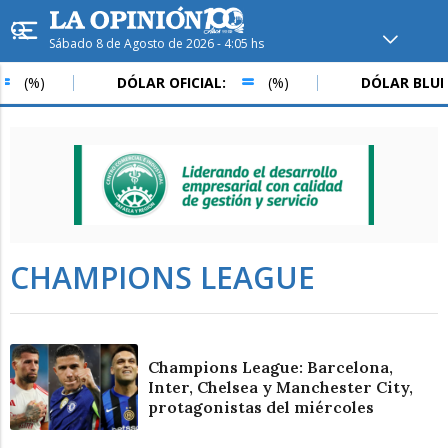
Sábado 8 de Agosto de 2026 - 4:05 hs
Hoy en
Rafaela
ver clima
(%)
DÓLAR OFICIAL:
(%)
DÓLAR BLUE
Mín
/
Máx
Humedad
Presión
CHAMPIONS LEAGUE
Champions League: Barcelona,
Inter, Chelsea y Manchester City,
protagonistas del miércoles
Dom
Lun
Mar