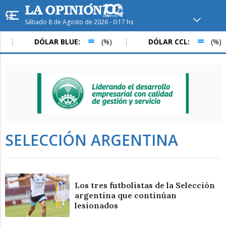
Sábado 8 de Agosto de 2026 - 0:17 hs
Hoy en
Rafaela
ver clima
DÓLAR BLUE:
(%)
DÓLAR CCL:
(%)
Mín
/
Máx
Humedad
Presión
SELECCIÓN ARGENTINA
Los tres futbolistas de la Selección
argentina que continúan
lesionados
Sáb
Dom
Lun