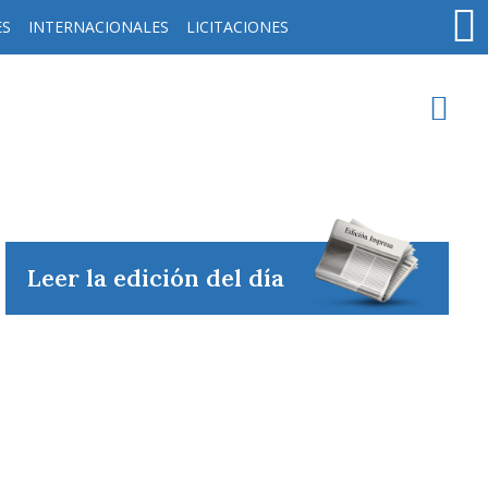
ES
INTERNACIONALES
LICITACIONES
oy en
Rafaela
ver clima
Leer la edición del día
Mín
/
Máx
Humedad
Presión