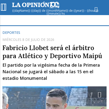
{{dayName}} {{day}} de {{monthName}} de {{year}} - {{hour}}:
{{minute}} hs
Hoy en
Rafaela
ver clima
DEPORTES
MIÉRCOLES 8 DE JULIO DE 2026
Mín
/
Máx
Humedad
Fabricio Llobet será el árbitro
Presión
para Atlético y Deportivo Maipú
El partido por la vigésima fecha de la Primera
Nacional se jugará el sábado a las 15 en el
estadio Monumental
Dom
Lun
Mar