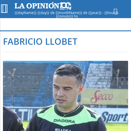
{{dayName}} {{day}} de {{monthName}} de {{year}} - {{hour}}:
{{minute}} hs
Hoy en
Rafaela
ver clima
FABRICIO LLOBET
Mín
/
Máx
Humedad
Presión
Sáb
Dom
Lun