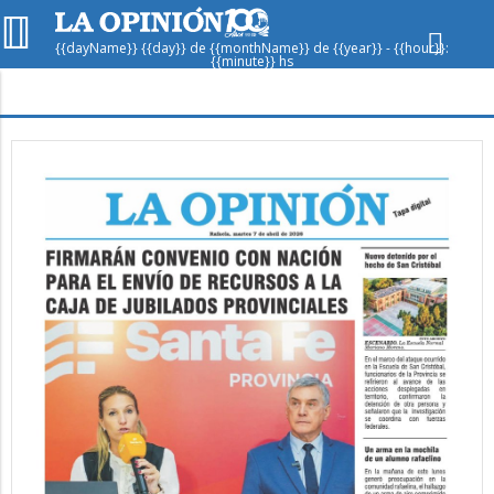
{{dayName}} {{day}} de {{monthName}} de {{year}} - {{hour}}:
{{minute}} hs
Hoy en
Rafaela
ver clima
Mín
/
Máx
Humedad
Presión
Dom
Lun
Mar