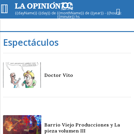
{{dayName}} {{day}} de {{monthName}} de {{year}} - {{hour}}:
{{minute}} hs
Hoy en
Rafaela
ver clima
Espectáculos
Mín
/
Máx
Humedad
Presión
Doctor Vito
Lun
Mar
Mié
Barrio Viejo Producciones y La
pieza volumen III