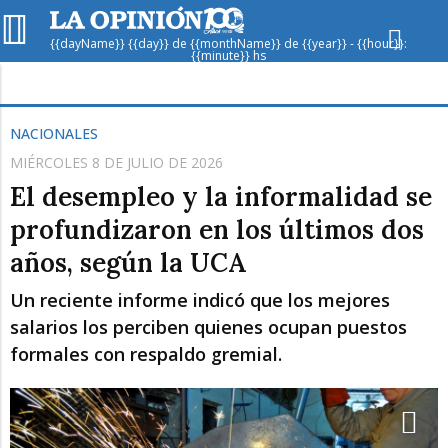
{{dayName}} {{day}} de {{monthName}} de {{year}} - {{hour}}:
{{minute}} hs
Hoy en
Rafaela
ver clima
NACIONALES
MIÉRCOLES 8 DE JULIO DE 2026
Mín
/
Máx
Humedad
El desempleo y la informalidad se
Presión
profundizaron en los últimos dos
años, según la UCA
Un reciente informe indicó que los mejores
salarios los perciben quienes ocupan puestos
formales con respaldo gremial.
Vie
Sáb
Dom