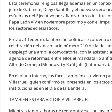
Esta ceremonia religiosa llega además en un context
jefe de Gabinete, Diego Santilli, y el nuevo vocero p
esfuerzos del Ejecutivo por afianzar lazos institucion
Papa León XIV en noviembre próximo y con el impuls
los sectores eclesiásticos.
Previo al Tedeum, la atención política se concentró
celebración del aniversario número 210 de la decla
desplegó una amplia convocatoria, con la asistenci
agenda de reformas, entre ellos el mandatario anfit
Alfredo Cornejo (Mendoza) y Raúl Jalil (Catamarca).
En el plano interno, los focos también estuvieron pue
Villarruel, quien confirmó su presencia en los actos d
institucionales en el Día de la Bandera.
TAMBIEN ESTARA VICTORIA VILLARRUEL
Mientras tanto, a horas de reencontrarse con Javier