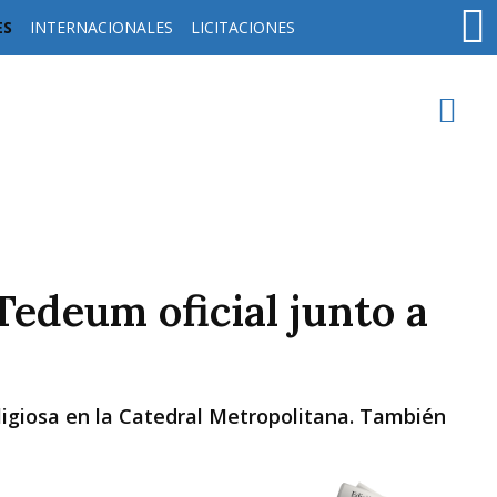
ES
INTERNACIONALES
LICITACIONES
oy en
Rafaela
ver clima
Mín
/
Máx
Tedeum oficial junto a
Humedad
Presión
religiosa en la Catedral Metropolitana. También