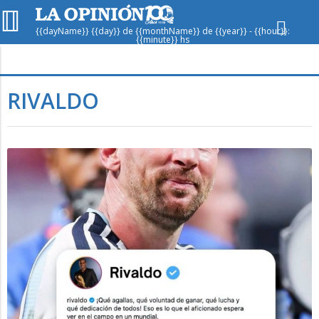
{{dayName}} {{day}} de {{monthName}} de {{year}} - {{hour}}:
{{minute}} hs
Hoy en
Rafaela
ver clima
RIVALDO
Mín
/
Máx
Humedad
Presión
Mar
Mié
Jue